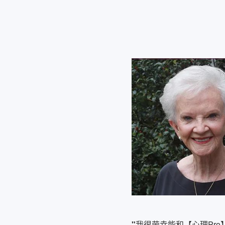
"
我很荣幸能和【心理Pr